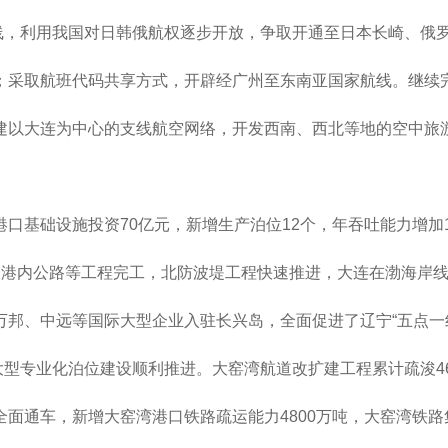
线，利用我国对日韩俄航权逐步开放，争取开通至日本长崎、俄
；采取航班代码共享方式，开辟经广州至东南亚国家航线。继续完
建以大连为中心的支线航空网络，开发西南、西北等地的空中旅
港口基础设施投资70亿元，新增生产泊位12个，年吞吐能力增加
、港内公路等工程完工，北防波堤工程快速推进，大连在渤海岸
万邦、中远等国际大型企业入驻长兴岛，全面促进了辽宁“五点一
型专业化泊位建设顺利推进。大窑湾航道改扩建工程累计疏浚46
面通车，新增大窑湾港口铁路疏运能力4800万吨，大窑湾铁