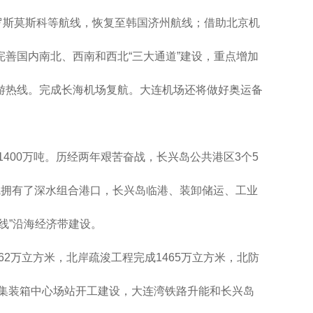
罗斯莫斯科等航线，恢复至韩国济州航线；借助北京机
善国内南北、西南和西北“三大通道”建设，重点增加
游热线。完成长海机场复航。大连机场还将做好奥运备
1400万吨。历经两年艰苦奋战，长兴岛公共港区3个5
线拥有了深水组合港口，长兴岛临港、装卸储运、工业
线”沿海经济带建设。
2万立方米，北岸疏浚工程完成1465万立方米，北防
路集装箱中心场站开工建设，大连湾铁路升能和长兴岛